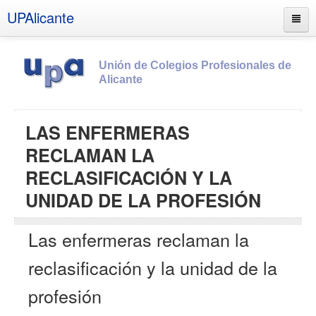
UPAlicante
Unión de Colegios Profesionales de
Alicante
Inicio
LAS ENFERMERAS
Información
RECLAMAN LA
Socios
RECLASIFICACIÓN Y LA
Estatutos
UNIDAD DE LA PROFESIÓN
Documentos
Las enfermeras reclaman la
Boletines
UPSANA
reclasificación y la unidad de la
PROA
profesión
Contacto