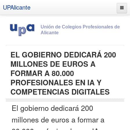
UPAlicante
Unión de Colegios Profesionales de
Alicante
Inicio
EL GOBIERNO DEDICARÁ 200
Información
MILLONES DE EUROS A
Socios
FORMAR A 80.000
Estatutos
PROFESIONALES EN IA Y
Documentos
COMPETENCIAS DIGITALES
Boletines
El gobierno dedicará 200
UPSANA
PROA
millones de euros a formar a
Contacto