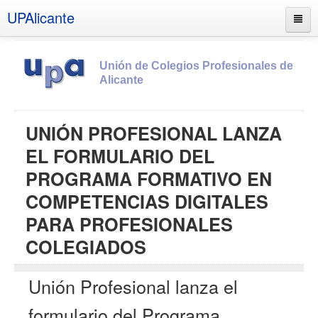
UPAlicante
Unión de Colegios Profesionales de
Alicante
Inicio
UNIÓN PROFESIONAL LANZA
Información
EL FORMULARIO DEL
Socios
PROGRAMA FORMATIVO EN
Estatutos
COMPETENCIAS DIGITALES
Documentos
PARA PROFESIONALES
Boletines
COLEGIADOS
UPSANA
Unión Profesional lanza el
PROA
formulario del Programa
Contacto