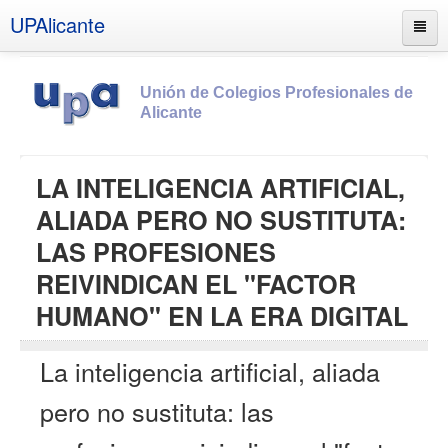
UPAlicante
Unión de Colegios Profesionales de
Alicante
Inicio
LA INTELIGENCIA ARTIFICIAL,
Información
ALIADA PERO NO SUSTITUTA:
Socios
LAS PROFESIONES
Estatutos
REIVINDICAN EL "FACTOR
Documentos
HUMANO" EN LA ERA DIGITAL
Boletines
La inteligencia artificial, aliada
UPSANA
PROA
pero no sustituta: las
Contacto