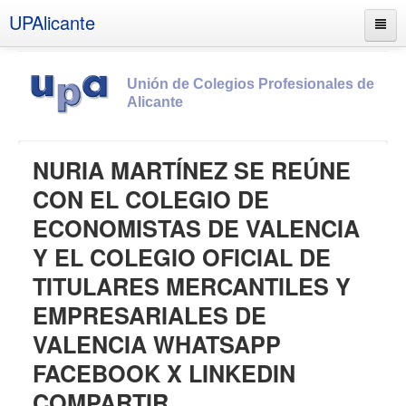
UPAlicante
Unión de Colegios Profesionales de
Alicante
Inicio
NURIA MARTÍNEZ SE REÚNE
Información
CON EL COLEGIO DE
Socios
ECONOMISTAS DE VALENCIA
Estatutos
Y EL COLEGIO OFICIAL DE
Documentos
TITULARES MERCANTILES Y
Boletines
EMPRESARIALES DE
UPSANA
VALENCIA WHATSAPP
PROA
FACEBOOK X LINKEDIN
Contacto
COMPARTIR