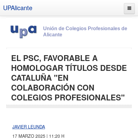
UPAlicante
Unión de Colegios Profesionales de
Alicante
Inicio
EL PSC, FAVORABLE A
Información
HOMOLOGAR TÍTULOS DESDE
Socios
CATALUÑA "EN
Estatutos
COLABORACIÓN CON
Documentos
COLEGIOS PROFESIONALES"
Boletines
UPSANA
PROA
JAVIER LEUNDA
Contacto
17 MARZO 2025 | 11:20 H