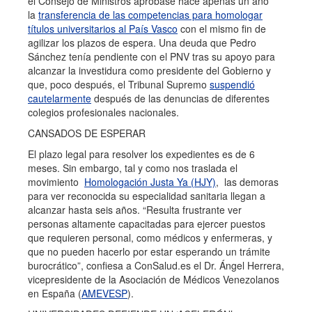
el Consejo de Ministros aprobase hace apenas un año
la
transferencia de las competencias para homologar
títulos universitarios al País Vasco
con el mismo fin de
agilizar los plazos de espera. Una deuda que Pedro
Sánchez tenía pendiente con el PNV tras su apoyo para
alcanzar la investidura como presidente del Gobierno y
que, poco después, el Tribunal Supremo
suspendió
cautelarmente
después de las denuncias de diferentes
colegios profesionales nacionales.
CANSADOS DE ESPERAR
El plazo legal para resolver los expedientes es de 6
meses. Sin embargo, tal y como nos traslada el
movimiento
Homologación Justa Ya (HJY)
, las demoras
para ver reconocida su especialidad sanitaria llegan a
alcanzar hasta seis años. “Resulta frustrante ver
personas altamente capacitadas para ejercer puestos
que requieren personal, como médicos y enfermeras, y
que no pueden hacerlo por estar esperando un trámite
burocrático”, confiesa a ConSalud.es el Dr. Ángel Herrera,
vicepresidente de la Asociación de Médicos Venezolanos
en España (
AMEVESP
).