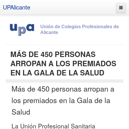
UPAlicante
Unión de Colegios Profesionales de
Alicante
Inicio
MÁS DE 450 PERSONAS
Información
ARROPAN A LOS PREMIADOS
Socios
EN LA GALA DE LA SALUD
Estatutos
Más de 450 personas arropan a
Documentos
Boletines
los premiados en la Gala de la
UPSANA
Salud
PROA
La Unión Profesional Sanitaria
Contacto