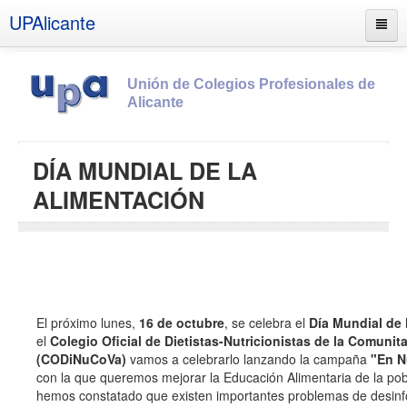
UPAlicante
Unión de Colegios Profesionales de
Alicante
Inicio
DÍA MUNDIAL DE LA
Información
ALIMENTACIÓN
Socios
Estatutos
Documentos
Boletines
El próximo lunes,
16 de octubre
, se celebra el
Día Mundial de 
UPSANA
el
Colegio Oficial de Dietistas-Nutricionistas de la Comunit
(CODiNuCoVa)
vamos a celebrarlo lanzando la campaña
"En N
PROA
con la que queremos mejorar la Educación Alimentaria de la po
hemos constatado que existen importantes problemas de desinf
Contacto