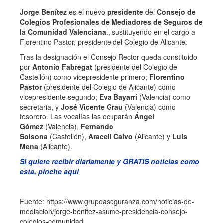
Jorge Benítez
es el nuevo
presidente
del
Consejo de
Colegios Profesionales de Mediadores de Seguros de
la Comunidad Valenciana
., sustituyendo en el cargo a
Florentino Pastor, presidente del Colegio de Alicante.
Tras la designación el Consejo Rector queda constituido
por
Antonio Fabregat
(presidente del Colegio de
Castellón) como vicepresidente primero;
Florentino
Pastor
(presidente del Colegio de Alicante) como
vicepresidente segundo;
Eva Bayarri
(Valencia) como
secretaria, y
José Vicente Grau
(Valencia) como
tesorero. Las vocalías las ocuparán
Ángel
Gómez
(Valencia),
Fernando
Solsona
(Castellón),
Araceli Calvo
(Alicante) y
Luis
Mena
(Alicante).
Si quiere recibir diariamente y GRATIS noticias como
esta, pinche aquí
Fuente: https://www.grupoaseguranza.com/noticias-de-
mediacion/jorge-benitez-asume-presidencia-consejo-
colegios-comunidad