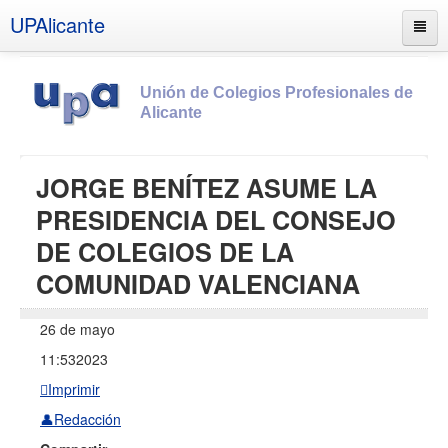
UPAlicante
Unión de Colegios Profesionales de
Alicante
Inicio
JORGE BENÍTEZ ASUME LA
Información
PRESIDENCIA DEL CONSEJO
Socios
DE COLEGIOS DE LA
Estatutos
COMUNIDAD VALENCIANA
Documentos
26 de mayo
Boletines
11:53
2023
UPSANA
Imprimir
PROA
👤Redacción
Contacto