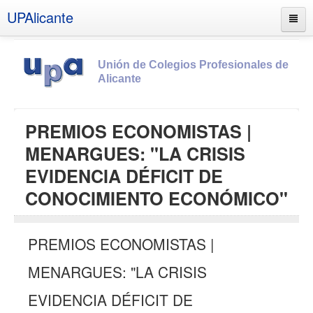
UPAlicante
Unión de Colegios Profesionales de
Alicante
Inicio
PREMIOS ECONOMISTAS |
Información
MENARGUES: "LA CRISIS
Socios
EVIDENCIA DÉFICIT DE
Estatutos
CONOCIMIENTO ECONÓMICO"
Documentos
Boletines
PREMIOS ECONOMISTAS |
UPSANA
MENARGUES: "LA CRISIS
PROA
EVIDENCIA DÉFICIT DE
Contacto