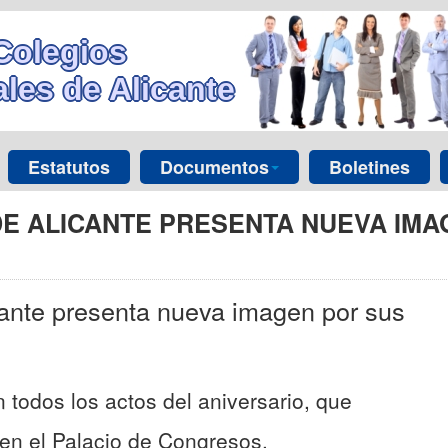
Colegios
les de Alicante
Estatutos
Documentos
Boletines
DE ALICANTE PRESENTA NUEVA IMA
cante presenta nueva imagen por sus
n todos los actos del aniversario, que
 en el Palacio de Congresos.