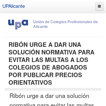
UPAlicante
Unión de Colegios Profesionales de
Alicante
Inicio
RIBÓN URGE A DAR UNA
Información
SOLUCIÓN NORMATIVA PARA
Socios
EVITAR LAS MULTAS A LOS
Estatutos
COLEGIOS DE ABOGADOS
Documentos
POR PUBLICAR PRECIOS
Boletines
ORIENTATIVOS
UPSANA
Ribón urge a dar una solución
PROA
normativa para evitar las multas
Contacto